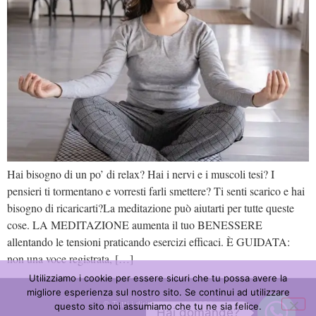
Hai bisogno di un po’ di relax? Hai i nervi e i muscoli tesi? I
pensieri ti tormentano e vorresti farli smettere? Ti senti scarico e hai
bisogno di ricaricarti?La meditazione può aiutarti per tutte queste
cose. LA MEDITAZIONE aumenta il tuo BENESSERE
allentando le tensioni praticando esercizi efficaci. È GUIDATA:
non una voce registrata, […]
Utilizziamo i cookie per essere sicuri che tu possa avere la
migliore esperienza sul nostro sito. Se continui ad utilizzare
© Tutti i diritti riservati | 2026
questo sito noi assumiamo che tu ne sia felice.
Hai domande?