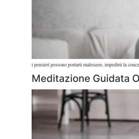
i pensieri possono portarti malessere, impedirti la conc
Meditazione Guidata O