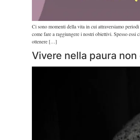
Ci sono momenti della vita in cui attraversiamo period
come fare a raggiungere i nostri obiettivi. Spesso essi
ottenere […]
Vivere nella paura non 